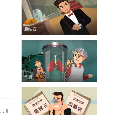
胆结石
气胸
化，肝