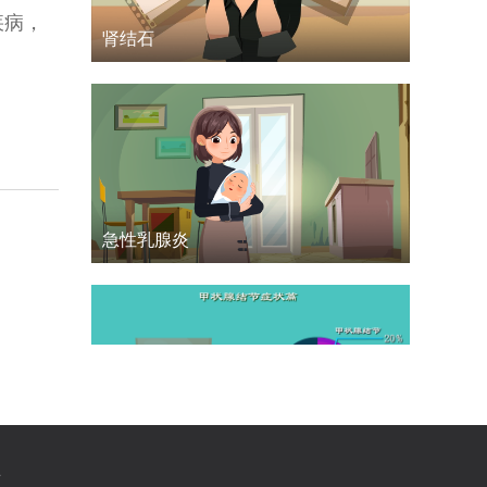
疾病，
肾结石
急性乳腺炎
甲状腺结节
作