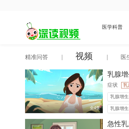
医学科普
视频
精准问答
|
|
医
乳腺增
症状
乳
乳腺增生
全4集
乳腺增生
急性乳