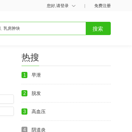
您好,请登录
|
免费注册
搜索
热搜
1
早泄
2
脱发
3
高血压
4
阴道炎