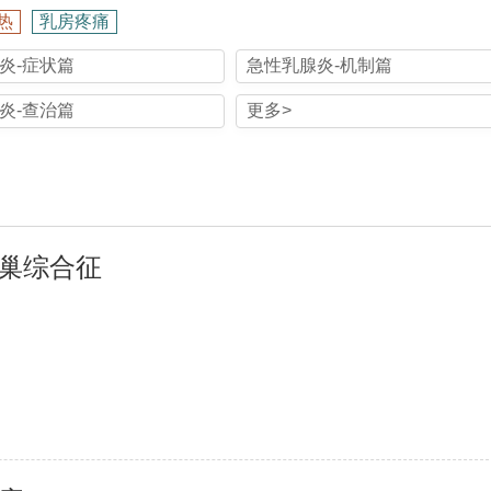
热
乳房疼痛
炎-症状篇
急性乳腺炎-机制篇
炎-查治篇
更多>
巢综合征