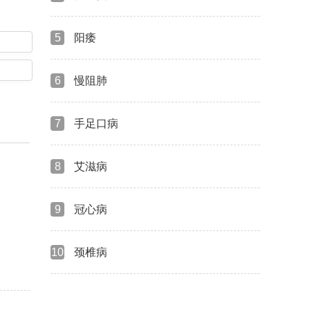
5
阳痿
6
慢阻肺
7
手足口病
8
艾滋病
9
冠心病
10
颈椎病