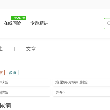
在线问诊
专题精讲
生
|
文章
饮
多食
症状篇
糖尿病-发病机制篇
预防篇
更多>
尿病