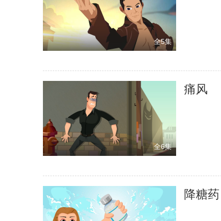
全5集
痛风
全6集
降糖药