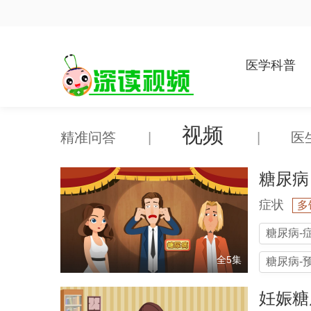
医学科普
视频
精准问答
|
|
医
糖尿病
症状
多
糖尿病-
全5集
糖尿病-
妊娠糖