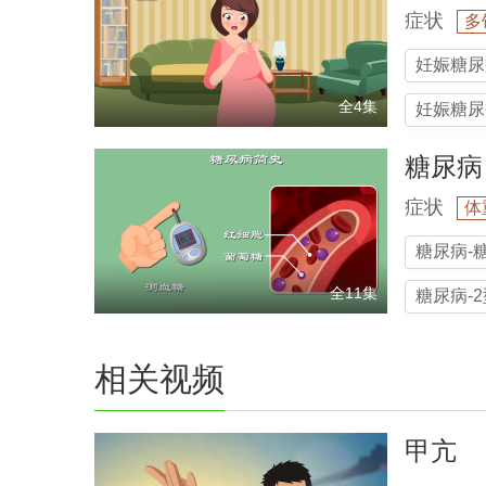
症状
多
妊娠糖尿
全4集
妊娠糖尿
糖尿病
症状
体
糖尿病-
全11集
糖尿病-
相关视频
甲亢