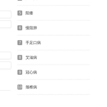
5
阳痿
6
慢阻肺
7
手足口病
8
艾滋病
9
冠心病
10
颈椎病