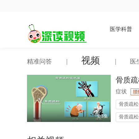
医学科普
视频
精准问答
|
|
医
骨质疏
症状
腰
骨质疏松
全5集
骨质疏松