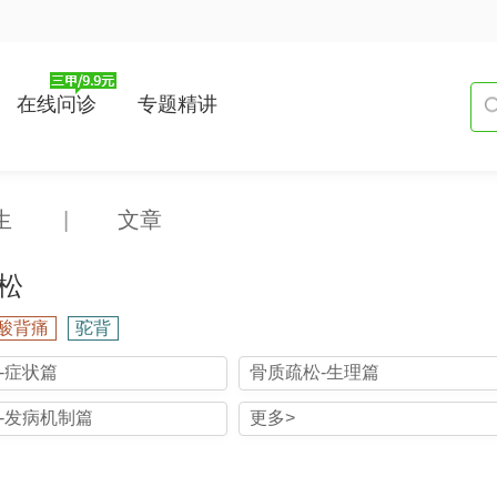
在线问诊
专题精讲
生
|
文章
松
酸背痛
驼背
-症状篇
骨质疏松-生理篇
-发病机制篇
更多>