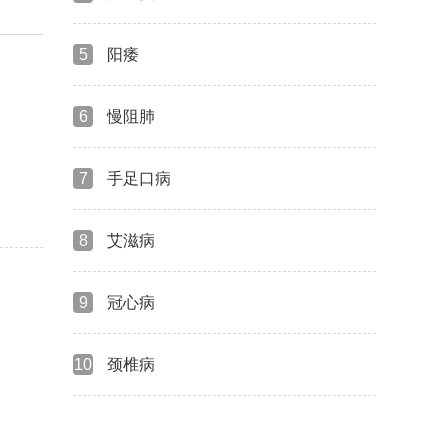
5
阳痿
6
慢阻肺
7
手足口病
8
艾滋病
9
冠心病
10
颈椎病