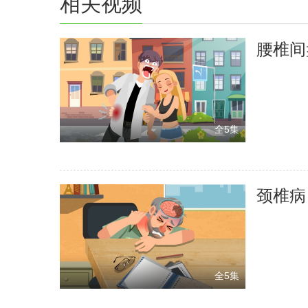
相关视频
腰椎间
全5集
颈椎病
全5集