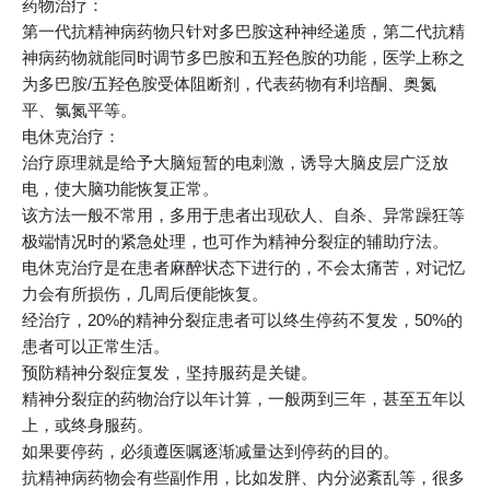
药物治疗：
第一代抗精神病药物只针对多巴胺这种神经递质，第二代抗精
神病药物就能同时调节多巴胺和五羟色胺的功能，医学上称之
为多巴胺/五羟色胺受体阻断剂，代表药物有利培酮、奥氮
平、氯氮平等。
电休克治疗：
治疗原理就是给予大脑短暂的电刺激，诱导大脑皮层广泛放
电，使大脑功能恢复正常。
该方法一般不常用，多用于患者出现砍人、自杀、异常躁狂等
极端情况时的紧急处理，也可作为精神分裂症的辅助疗法。
电休克治疗是在患者麻醉状态下进行的，不会太痛苦，对记忆
力会有所损伤，几周后便能恢复。
经治疗，20%的精神分裂症患者可以终生停药不复发，50%的
患者可以正常生活。
预防精神分裂症复发，坚持服药是关键。
精神分裂症的药物治疗以年计算，一般两到三年，甚至五年以
上，或终身服药。
如果要停药，必须遵医嘱逐渐减量达到停药的目的。
抗精神病药物会有些副作用，比如发胖、内分泌紊乱等，很多