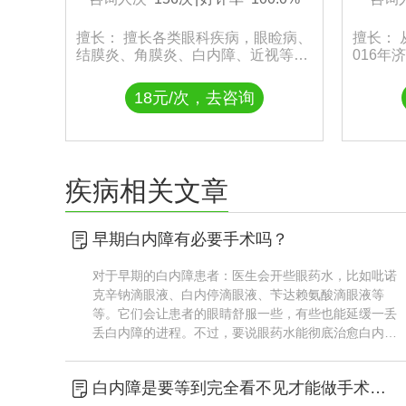
擅长： 擅长各类眼科疾病，眼睑病、
擅长：
结膜炎、角膜炎、白内障、近视等屈
016
光不正疾病
种眼科
18元/次，去咨询
疾病相关文章
早期白内障有必要手术吗？
对于早期的白内障患者：医生会开些眼药水，比如吡诺
克辛钠滴眼液、白内停滴眼液、苄达赖氨酸滴眼液等
等。它们会让患者的眼睛舒服一些，有些也能延缓一丢
丢白内障的进程。不过，要说眼药水能彻底治愈白内
障，那就是瞎扯！是否需要手术可不能自己说了算，一
定要到正规医院检查，听医??......
白内障是要等到完全看不见才能做手术么？听说做过手术一年多，眼睛就又看不清了，是这样吗？