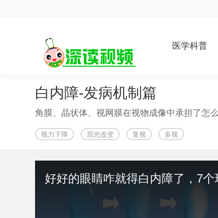
医学科普
白内障-发病机制篇
视力下降
屈光改变
复视
多视
好好的眼睛咋就得白内障了，7个