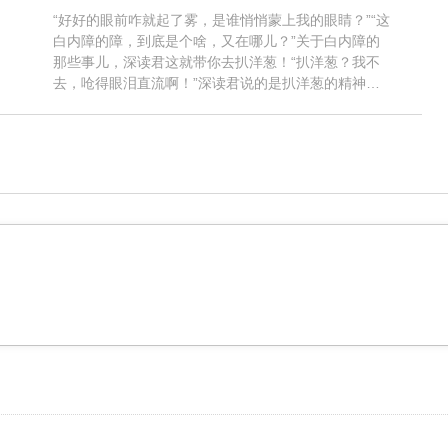
“好好的眼前咋就起了雾，是谁悄悄蒙上我的眼睛？”“这
白内障的障，到底是个啥，又在哪儿？”关于白内障的
那些事儿，深读君这就带你去扒洋葱！“扒洋葱？我不
去，呛得眼泪直流啊！”深读君说的是扒洋葱的精神
啦，一层层扒开白内障的真实面纱！带你去眼睛看看
先。要说眼睛，得先说说??......