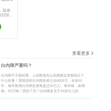
，疑难
瘤切除，
治疗，等
查看更多
白内障严重吗？
白内障可不能轻视，上波数据先让你瞧瞧这货都搞出了
什么坏事！我国现有白内障患者已达6000万，未来50
年，每年新增白内障患者将超过50万人。每年呦，新增
呦，50万呦！震惊了没？白内障多见于40岁以上的人
群，其中60岁到89岁人群中，白内障发病率高达
80%。我国500万盲人中，白内障导致......