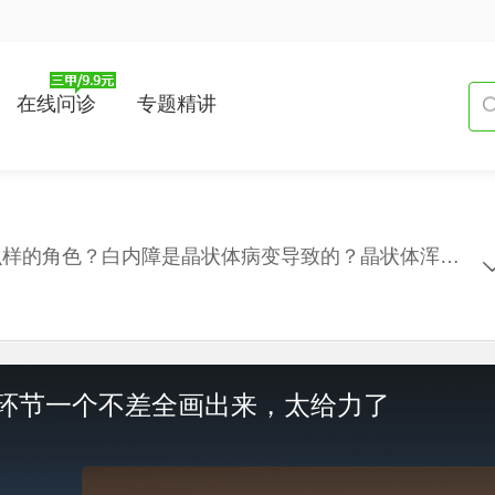
在线问诊
专题精讲
角膜、晶状体、视网膜在视物成像中承担了怎么样的角色？白内障是晶状体病变导致的？晶状体浑浊后患者会出现视物模糊、多处成像的症状？自由基是白内障发病的罪魁祸首？自由基是怎样使晶状体细胞中的可溶性蛋白变成不可溶性蛋白的？可溶性蛋白变质会导致晶状体浑浊？深读视频，每周二、四更新。
环节一个不差全画出来，太给力了