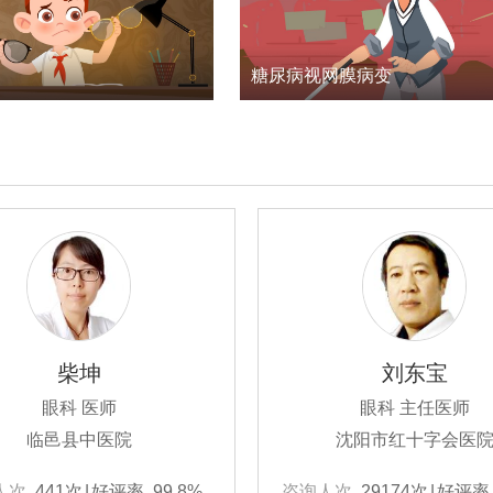
糖尿病视网膜病变
柴坤
刘东宝
眼科 医师
眼科 主任医师
临邑县中医院
沈阳市红十字会医
人次
441次
|
好评率
99.8%
咨询人次
29174次
|
好评