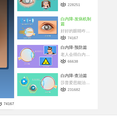
228251
白内障-发病机制
篇
好好的眼睛咋就得白内障了，7个环节一个不差全画出来，太给力了
74167
白内障-预防篇
老人会得白内障，年轻的你就没事了？看动画了解预防白内障，良心帖
66638
白内障-查治篇
莎普爱思能治疗白内障？咱就跟你说病理行吗？画出来才是真直观
231682
74167