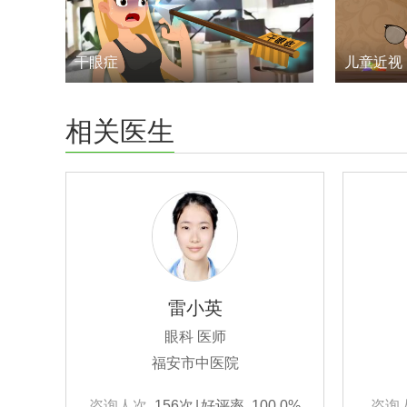
干眼症
儿童近视
相关医生
雷小英
眼科 医师
福安市中医院
咨询人次
156次
|
好评率
100.0%
咨询