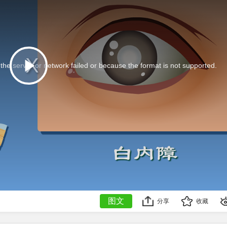
he server or network failed or because the format is not supported.
This
is
Play
a
modal
window.
Video
图文
分享
收藏