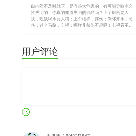
白内障不及时就医，是有很大危害的！有可能导致永久
性失明的！你真的知道失明的残酷吗？上个厕所要人
扶，吃饭喝水要人喂；上个楼梯，摔伤；倒杯开水，烫
伤；过个马路，车祸；哪样儿都伤不起啊！电视看不
成，手机没法玩，不能亲眼看见自己孩子结婚成家，也
看不到刚出生的胖孙孙，而且失?......
用户评论