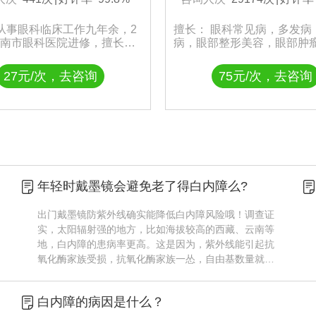
 从事眼科临床工作九年余，2
擅长： 眼科常见病，多发病
年济南市眼科医院进修，擅长各
病，眼部整形美容，眼部肿
常见疾病的诊断及治疗。
眼部畸形矫正，屈光性疾病
等。
27元/次，去咨询
75元/次，去咨询
年轻时戴墨镜会避免老了得白内障么?
出门戴墨镜防紫外线确实能降低白内障风险哦！调查证
实，太阳辐射强的地方，比如海拔较高的西藏、云南等
地，白内障的患病率更高。这是因为，紫外线能引起抗
氧化酶家族受损，抗氧化酶家族一怂，自由基数量就增
加了，晶状体表示很紧张，有木有？深读君提醒，外出
常带墨镜，不仅可以耍帅，还......
白内障的病因是什么？