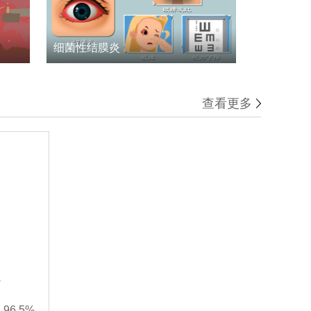
细菌性结膜炎
查看更多
院
率
96.5%