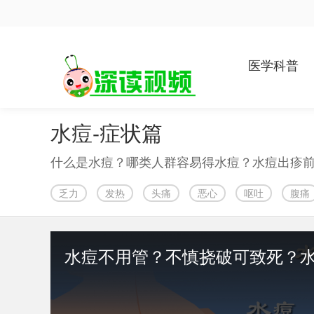
医学科普
水痘-症状篇
乏力
发热
头痛
恶心
呕吐
腹痛
水痘不用管？不慎挠破可致死？水