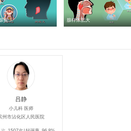
腺炎
腺样体肥大
吕静
小儿科 医师
滨州市沾化区人民医院
人次
1507次
|
好评率
96.8%