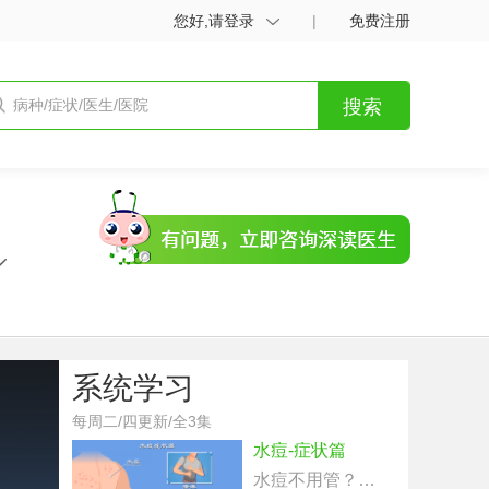
您好,请登录
|
免费注册
搜索
系统学习
每周二/四更新/全3集
水痘-症状篇
水痘不用管？不慎挠破可致死？水痘每年祸害40万人，都有啥症状？