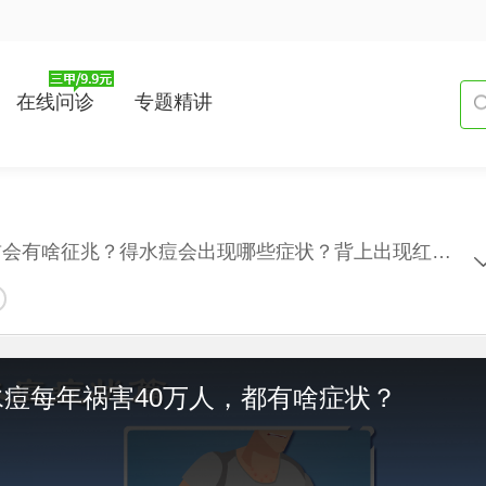
在线问诊
专题精讲
什么是水痘？哪类人群容易得水痘？水痘出疹前会有啥征兆？得水痘会出现哪些症状？背上出现红色斑疹、丘疹是水痘？水痘常集中出现在哪些部位？水痘发病的特征有哪些？水痘出疹子前、出疹子中都有啥症状？胸、背部、头部皮肤发红会出水疱？水疱会持续多久？水疱皮损护理不当会搞出丹毒、蜂窝织炎，甚至脓毒症？严重时会致死？人体对这货持久免疫。
痘每年祸害40万人，都有啥症状？