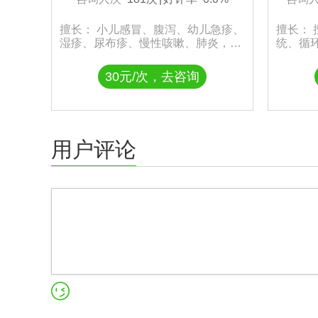
擅长： 小儿感冒、腹泻、幼儿急疹、
擅长：
湿疹、尿布疹、慢性咳嗽、肺炎，同
统、循
时在新生儿黄疸，喂养、儿童营养与
治疗，
发育、儿童保健方面具有丰富的经
30元/次，去咨询
验。
用户评论