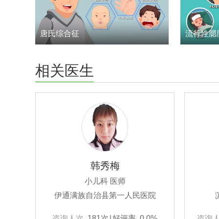
唐氏综合征
流行性腮
相关医生
韩秀梅
小儿科 医师
伊通满族自治县第一人民医院
咨询人次
181次
|
好评率
0.0%
咨询