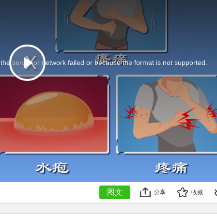
he server or network failed or because the format is not supported.
This
is
Play
a
modal
window.
Video
图文
分享
收藏