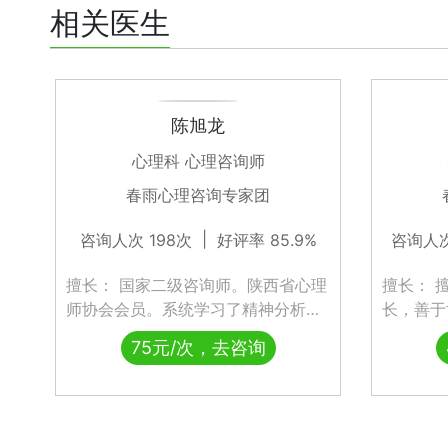
相关医生
陈旭龙
心理科 心理咨询师
春雨心理咨询专家团
|
咨询人次 198次
好评率 85.9%
咨询人次
擅长： 国家二级咨询师。陕西省心理
擅长： 
师协会会员。系统学习了精神分析、
长，善于
认知－行为、人本主义的理论，掌握
少年及女
75元/次，去咨询
了催眠，NLP，萨提亚等知识技术。
力排解，
以积极心理学为主导，心理学学识渊
法，解除
博、实践丰富。有过12年军旅生涯，
会各方面
10多年机关事业单位从业经验。心理
健康保驾