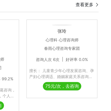
查看更多
失眠症难治吗
失眠症好治疗吗
张玲
心理科 心理咨询师
重度失眠症如何治疗
春雨心理咨询专家团
询师
|
咨询人次 6次
好评率 0.0%
重度失眠症怎么办
团
擅长： 儿童青少年心理发展咨询、孕
产妇心理调适、婚姻家庭关系咨询、
严重失眠症怎么治
99.2%
企业员工压力调适等心理咨询
75元/次，去咨询
纠葛咨询，
失眠可以治愈吗
，个人成
咨询。擅
询
作取向治
失眠症能彻底治好吗