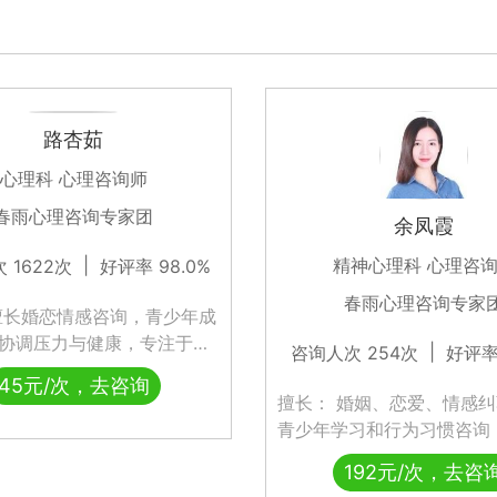
路杏茹
心理科 心理咨询师
春雨心理咨询专家团
余凤霞
|
精神心理科 心理咨
 1622次
好评率 98.0%
春雨心理咨询专家
擅长婚恋情感咨询，青少年成
协调压力与健康，专注于青
|
咨询人次 254次
好评率 
性同胞的心理疏导，职场压
45元/次，去咨询
善于运用心理学技术和方
擅长： 婚姻、恋爱、情感
抑郁焦虑等症状，以促进社
青少年学习和行为习惯咨询
的良好适应，为您及家人的
长、职业发展、人际交往等
192元/次，去咨
护航。
长精神分析、叙事疗法、合