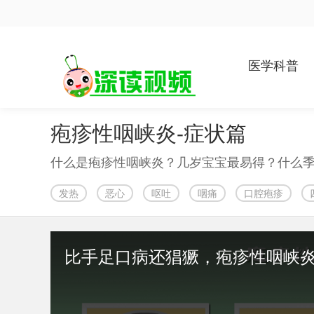
医学科普
疱疹性咽峡炎-症状篇
发热
恶心
呕吐
咽痛
口腔疱疹
比手足口病还猖獗，疱疹性咽峡炎