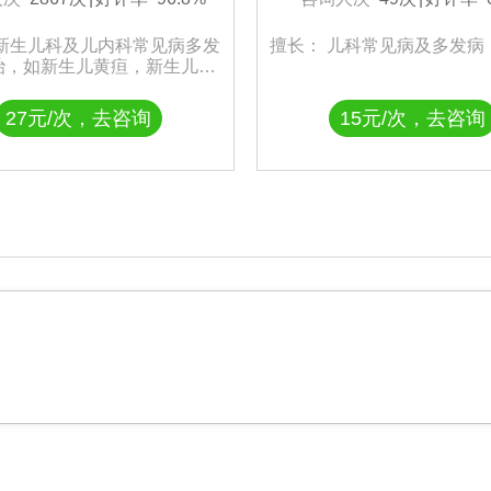
 新生儿科及儿内科常见病多发
擅长： 儿科常见病及多发病
治，如新生儿黄疸，新生儿肺
童慢性咳嗽，支气管哮喘，支
炎，传单，川崎病等。关注儿
27元/次，去咨询
15元/次，去咨询
发育，关注矮小症，性早熟等
分泌疾病。