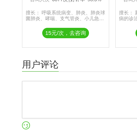
擅长： 呼吸系统病变、肺炎、肺炎球
擅长：
菌肺炎、哮喘、支气管炎、小儿急性
病的诊
气管支气管炎、新生儿肺炎、上呼吸
炎，儿
道感染、小儿支气管肺炎、支气管肺
原体肺
15元/次，去咨询
炎、小儿肺炎、慢性咳嗽、小儿哮
童生长
喘、感冒、急性鼻咽炎、反复呼吸道
儿童内
感染、小儿感冒、鼻窦炎、鼻炎、细
支气管炎、小儿流行性感冒
用户评论