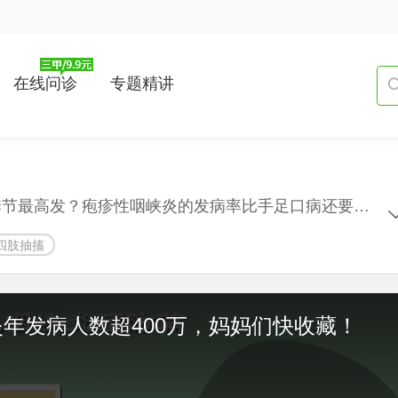
在线问诊
专题精讲
什么是疱疹性咽峡炎？几岁宝宝最易得？什么季节最高发？疱疹性咽峡炎的发病率比手足口病还要高？疱疹性咽峡炎引起的发烧升温快？患儿会咽部充血、出现灰白色疱疹？还会出现咳嗽、呕吐、腹泻等症状？部分患儿会出现高热惊厥搞出智力低下？极少数患儿会出现脑炎、肺炎、心肌炎等并发症甚至死亡？如何能判断并躲过并发症？
四肢抽搐
年发病人数超400万，妈妈们快收藏！