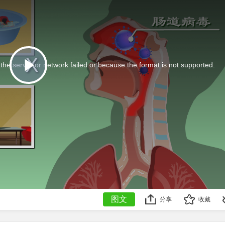
he server or network failed or because the format is not supported.
This
is
Play
a
modal
window.
Video
图文
分享
收藏