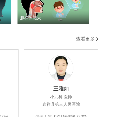
腺样体肥大
查看更多
王雅如
小儿科 医师
嘉祥县第三人民医院
0.0%
咨询人次
0次
|
好评率
0.0%