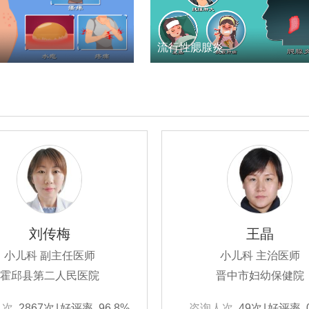
流行性腮腺炎
刘传梅
王晶
小儿科 副主任医师
小儿科 主治医师
霍邱县第二人民医院
晋中市妇幼保健院
人次
2867次
|
好评率
96.8%
咨询人次
49次
|
好评率