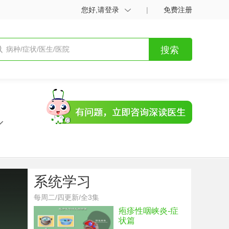
您好,请登录
|
免费注册
搜索
系统学习
每周二/四更新/全3集
疱疹性咽峡炎-症
状篇