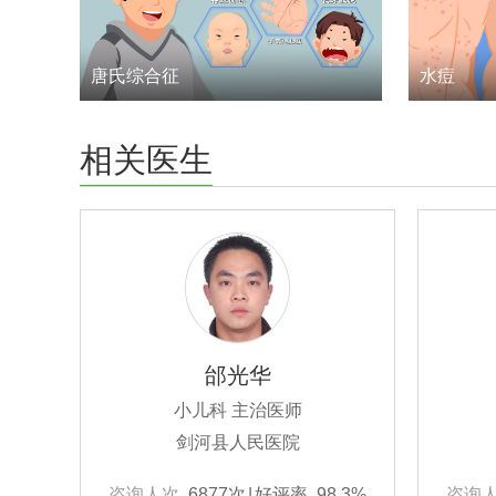
唐氏综合征
水痘
相关医生
邰光华
小儿科 主治医师
剑河县人民医院
咨询人次
6877次
|
好评率
98.3%
咨询