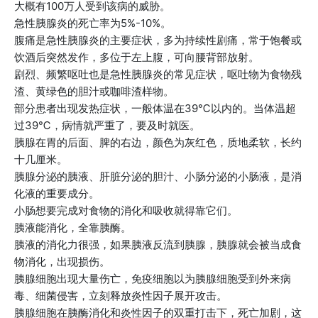
大概有100万人受到该病的威胁。
急性胰腺炎的死亡率为5%-10%。
腹痛是急性胰腺炎的主要症状，多为持续性剧痛，常于饱餐或
饮酒后突然发作，多位于左上腹，可向腰背部放射。
剧烈、频繁呕吐也是急性胰腺炎的常见症状，呕吐物为食物残
渣、黄绿色的胆汁或咖啡渣样物。
部分患者出现发热症状，一般体温在39℃以内的。当体温超
过39℃，病情就严重了，要及时就医。
胰腺在胃的后面、脾的右边，颜色为灰红色，质地柔软，长约
十几厘米。
胰腺分泌的胰液、肝脏分泌的胆汁、小肠分泌的小肠液，是消
化液的重要成分。
小肠想要完成对食物的消化和吸收就得靠它们。
胰液能消化，全靠胰酶。
胰液的消化力很强，如果胰液反流到胰腺，胰腺就会被当成食
物消化，出现损伤。
胰腺细胞出现大量伤亡，免疫细胞以为胰腺细胞受到外来病
毒、细菌侵害，立刻释放炎性因子展开攻击。
胰腺细胞在胰酶消化和炎性因子的双重打击下，死亡加剧，这